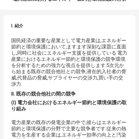
I. 紹介
国民経済の重要な産業として電力産業は,エネルギー
節約と環境保護において,ますます深刻な課題に直面
し,同時に社会にエネルギー支援を提供している.電力
産業におけるエネルギー節約と環境保護の競争環境
を分析するための強力な視点を提供します.5次元か
ら始まる既存の競合他社との競争,潜在的入社者の脅
威,代替品の脅威,サプライヤーの交渉力,買い手の交
渉力.
II. 既存の競合他社の間の競争
(I) 電力会社におけるエネルギー節約と環境保護の取
り組み
電力産業の既存の発電企業の中で,彼らはエネルギー
節約と環境保護の分野で主要な競争者です.従来の熱
電力を生産する企業は,エネルギー効率の向上と汚染