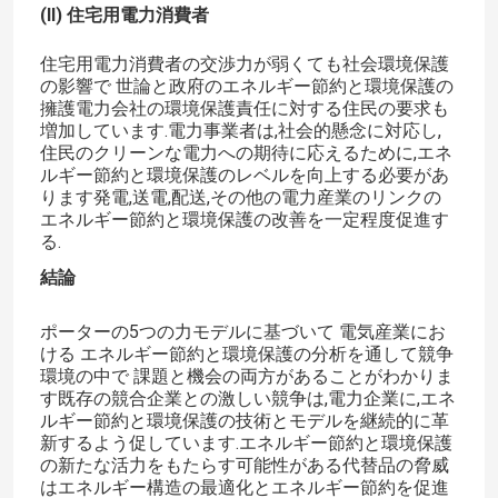
(II) 住宅用電力消費者
住宅用電力消費者の交渉力が弱くても社会環境保護
の影響で 世論と政府のエネルギー節約と環境保護の
擁護電力会社の環境保護責任に対する住民の要求も
増加しています.電力事業者は,社会的懸念に対応し,
住民のクリーンな電力への期待に応えるために,エネ
ルギー節約と環境保護のレベルを向上する必要があ
ります発電,送電,配送,その他の電力産業のリンクの
エネルギー節約と環境保護の改善を一定程度促進す
る.
結論
ポーターの5つの力モデルに基づいて 電気産業にお
ける エネルギー節約と環境保護の分析を通して競争
環境の中で 課題と機会の両方があることがわかりま
す既存の競合企業との激しい競争は,電力企業に,エネ
ルギー節約と環境保護の技術とモデルを継続的に革
新するよう促しています.エネルギー節約と環境保護
の新たな活力をもたらす可能性がある代替品の脅威
はエネルギー構造の最適化とエネルギー節約を促進