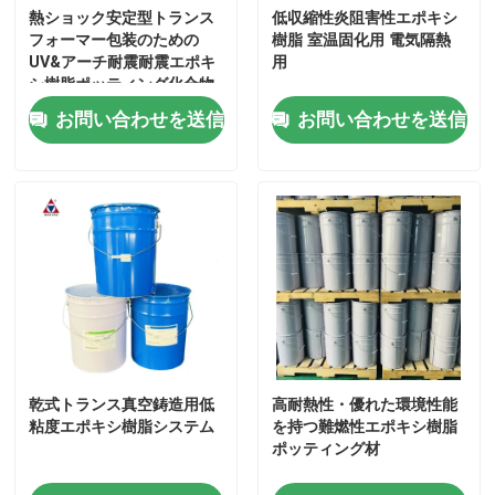
熱ショック安定型トランス
低収縮性炎阻害性エポキシ
フォーマー包装のための
樹脂 室温固化用 電気隔熱
UV&アーチ耐震耐震エポキ
用
シ樹脂ポッティング化合物
お問い合わせを送信
お問い合わせを送信
乾式トランス真空鋳造用低
高耐熱性・優れた環境性能
粘度エポキシ樹脂システム
を持つ難燃性エポキシ樹脂
ポッティング材