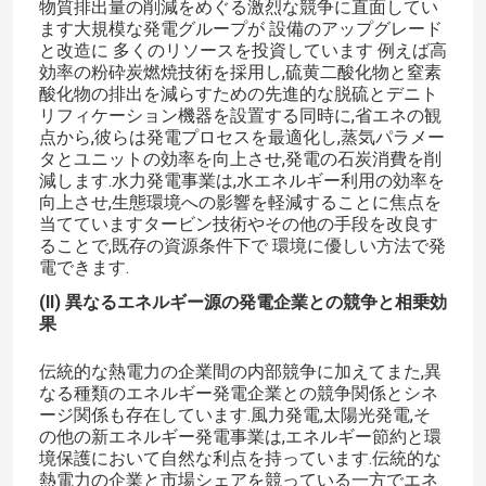
物質排出量の削減をめぐる激烈な競争に直面してい
ます大規模な発電グループが 設備のアップグレード
と改造に 多くのリソースを投資しています 例えば高
効率の粉砕炭燃焼技術を採用し,硫黄二酸化物と窒素
酸化物の排出を減らすための先進的な脱硫とデニト
リフィケーション機器を設置する同時に,省エネの観
点から,彼らは発電プロセスを最適化し,蒸気パラメー
タとユニットの効率を向上させ,発電の石炭消費を削
減します.水力発電事業は,水エネルギー利用の効率を
向上させ,生態環境への影響を軽減することに焦点を
当てていますタービン技術やその他の手段を改良す
ることで,既存の資源条件下で 環境に優しい方法で発
電できます.
(II) 異なるエネルギー源の発電企業との競争と相乗効
果
伝統的な熱電力の企業間の内部競争に加えてまた,異
なる種類のエネルギー発電企業との競争関係とシネ
ージ関係も存在しています.風力発電,太陽光発電,そ
の他の新エネルギー発電事業は,エネルギー節約と環
境保護において自然な利点を持っています.伝統的な
熱電力の企業と市場シェアを競っている一方でエネ