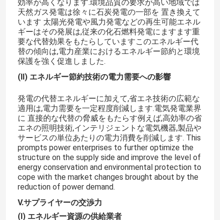
効率が高くなります.環境品質の要求が高い地域では
天然ガス発電は徐々に石炭発電の一部を 置き換えて
います 太陽光発電や風力発電などの再生可能エネル
VRショー
ギーはその発展は,従来の化石燃料発電にますます重
要な代替効果をもたらしていますこのエネルギー代
替の傾向は,電力産業におけるエネルギー節約と環境
わたしたち に つい て
保護を強く促進しました.
(II) エネルギー節約技術の電力需要への影響
工場 ツアー
発電の代替エネルギーに加えて,省エネ技術の広範な
適用は,電力需要を一定程度削減します.電気発電業界
に 直接的な代替の脅威をもたらす例えば,高効率の省
品質管理
エネの照明技術,インテリジェントな電気機器,製品や
サービスの単位あたりの電力消費を削減します. This
prompts power enterprises to further optimize the
連絡 ください
structure on the supply side and improve the level of
energy conservation and environmental protection to
cope with the market changes brought about by the
ブログ
reduction of power demand.
V.サプライヤーの交渉力
引金 を 求め て ください
(I) エネルギー資源の供給業者