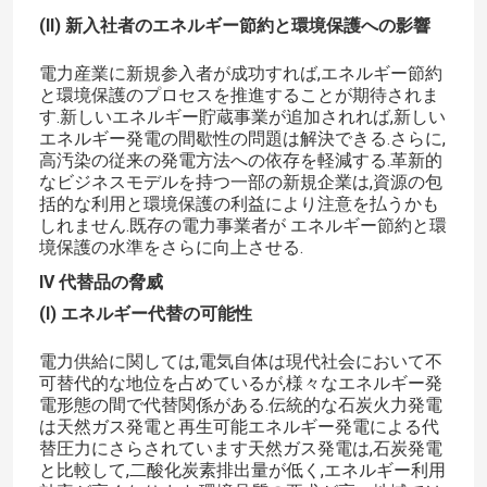
(II) 新入社者のエネルギー節約と環境保護への影響
電力産業に新規参入者が成功すれば,エネルギー節約
と環境保護のプロセスを推進することが期待されま
す.新しいエネルギー貯蔵事業が追加されれば,新しい
エネルギー発電の間歇性の問題は解決できる.さらに,
高汚染の従来の発電方法への依存を軽減する.革新的
なビジネスモデルを持つ一部の新規企業は,資源の包
括的な利用と環境保護の利益により注意を払うかも
しれません.既存の電力事業者が エネルギー節約と環
境保護の水準をさらに向上させる.
IV 代替品の脅威
(I) エネルギー代替の可能性
家へ
電力供給に関しては,電気自体は現代社会において不
可替代的な地位を占めているが,様々なエネルギー発
電形態の間で代替関係がある.伝統的な石炭火力発電
製品
は天然ガス発電と再生可能エネルギー発電による代
替圧力にさらされています天然ガス発電は,石炭発電
と比較して,二酸化炭素排出量が低く,エネルギー利用
ビデオ