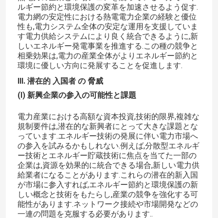
ルギー節約と環境保護の変革を加速させるよう促す.
電力網の安定性における熱電電力企業の経験と優位
性も,電力システム全体の安定な運用を支援していま
す電力供給システムにより良く統合できるように,新
しいエネルギー発電事業を推進する.この種の競争と
相乗効果は,電力の産業全体がよりエネルギー節約と
環境に優しい方向に発展することを促進します.
III. 潜在的 入国者 の 脅威
(I) 新興企業の参入の可能性と課題
電力産業における高額な資本投資,技術的限界,複雑な
規制要件は,潜在的な新興者にとって大きな課題とな
っています.エネルギー技術の発展に伴い電力市場へ
の参入を試みるかもしれない.例えば,分散型エネルギ
ー技術とエネルギー貯蔵技術に焦点を当てた一部の
企業は,資源を効果的に統合できる場合,新しい電力供
給業者になることがあります.これらの潜在的新入国
が市場に参入すれば,エネルギー節約と環境保護の新
しい概念と技術をもたらし,産業の競争を強化する可
能性があります.ネットワーク接続や市場開発などの
一連の問題を克服する必要があります..