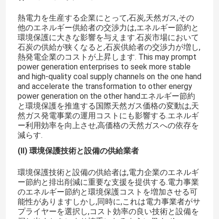
熱電力を生産する企業にとって,石炭,天然ガス,その
電気エポキシ樹脂
他のエネルギー供給者の交渉力は,エネルギー節約と
環境保護に大きな影響を与えます.石炭市場において
石炭の供給が狭くなると,石炭供給者の交渉力が増し,
屋外用エポキシ樹脂
熱発電企業のコストが上昇します. This may prompt
power generation enterprises to seek more stable
and high-quality coal supply channels on the one hand
and accelerate the transformation to other energy
難燃性エポキシ樹脂
power generation on the other handエネルギー節約
と環境保護を推進する国際天然ガス価格の変動は,天
然ガス発電事業の運用コストにも影響する.エネルギ
射出エポキシ樹脂
ー利用効率を向上させ,高価格の天然ガスへの依存を
減らす.
投げるエポキシ樹脂
(II) 環境保護技術と設備の供給業者
環境保護技術と設備の供給者は,電力企業のエネルギ
エポキシ樹脂治癒代理店
ー節約と排出削減に重要な支援を提供する.電力事業
のエネルギー節約と環境保護コストを増加させる可
能性がありますしかし,同時に,これは電力事業者がサ
変圧器エポキシ樹脂
プライヤーを選択し,コスト効率の良い技術と設備を