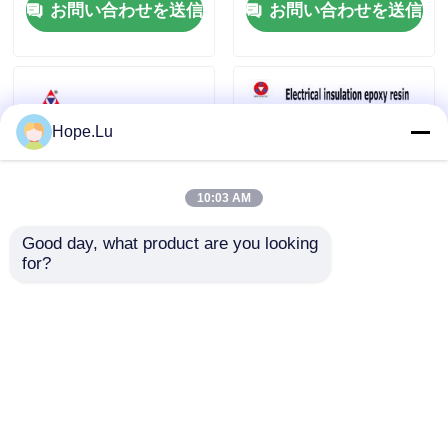
お問い合わせを送信
お問い合わせを送信
Hope.Lu
10:03 AM
Good day, what product are you looking 
for?
強い粘着性 電気式エポキシ
破裂抵抗 エポキシ樹脂 乾
樹脂 多重解模サイクルとV0
式トランスフォーマー用 透
炎阻害性 電気組み立て
明液体硬化剤
お問い合わせを送信
お問い合わせを送信
ホーム
企業情報
お問い合わせ
Desktop Site