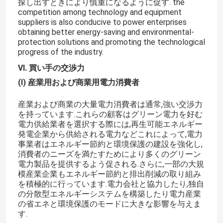
探し出すときにより慎重になるように促す. the
competition among technology and equipment
suppliers is also conducive to power enterprises
室温エポキシ
obtaining better energy-saving and environmental-
protection solutions and promoting the technological
progress of the industry.
硬化エポキシ樹脂
VI. 買い手の交渉力
(I) 産業用および商業用電力消費者
無水ケイ酸の粉
産業および商業の大量電力消費者は通常,強い交渉力
を持っています.これらの顧客はグリーン電力を好む
離型剤
電力供給業者を選択する際には,再生可能エネルギー
発電企業から供給される電力などこれによって,電力
事業者はエネルギー節約と環境保護の建設を強化し,
エポキシ顔料ペースト
消費者のニーズを満たすためにより多くのグリーン
電力製品を提供するよう促される.さらに,一部の大規
模産業企業もエネルギー節約と排出削減の取り組み
電気隔熱エポキシ樹脂
を積極的に行っています.電力会社と協力したり,独自
の分散型エネルギーシステムを構築したり電力産業
の省エネと環境保護のモードに大きな影響を与えま
変圧器の原料
す.