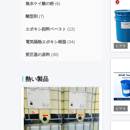
無水ケイ酸の粉
(6)
離型剤
(7)
エポキシ顔料ペースト
(12)
電気隔熱エポキシ樹脂
(34)
ビデオ
変圧器の原料
(30)
熱い製品
ビデオ