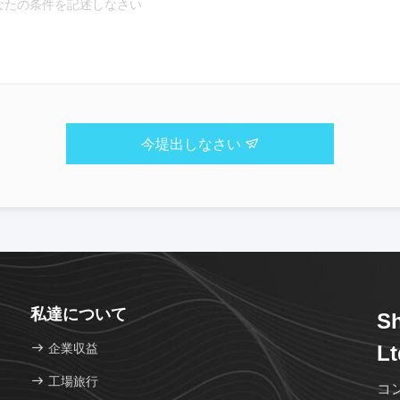
今堤出しなさい
私達について
Sh
企業収益
Lt
工場旅行
コ