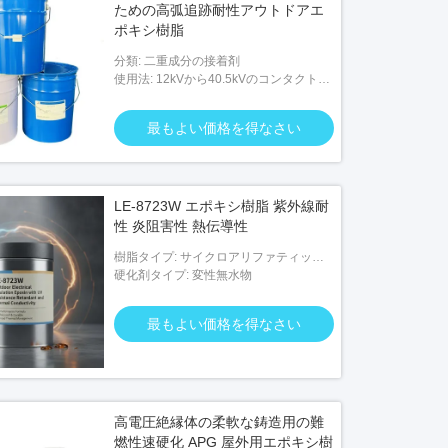
ための高弧追跡耐性アウトドアエ
ポキシ樹脂
分類: 二重成分の接着剤
使用法: 12kVから40.5kVのコンタクトボ
ックス,隔熱器,ブッシング,その他の隔熱
オ
ビデオ
製品
最もよい価格を得なさい
用電気部品用 耐UVエポキシ樹脂
乾式およびオイルの変圧器Cas No 6
70 1乾式変圧器のためのエポキシ
LE-8723W エポキシ樹脂 紫外線耐
最もよい価格を得なさい
最もよい価格を得なさい
性 炎阻害性 熱伝導性
樹脂タイプ: サイクロアリファティック
エポキシ
硬化剤タイプ: 変性無水物
最もよい価格を得なさい
高電圧絶縁体の柔軟な鋳造用の難
燃性速硬化 APG 屋外用エポキシ樹