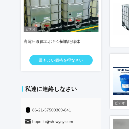
ビデオ
ビデオ
高電圧液体エポキシ樹脂絶縁体
電気部品 模具解
なさい
最もよい価格を得なさい
最もよ
私達に連絡しなさい
ビデオ
86-21-57500369-841
hope.lu@sh-wysy.com