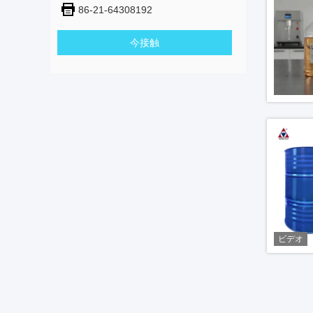
86-21-64308192
今接触
ビデオ