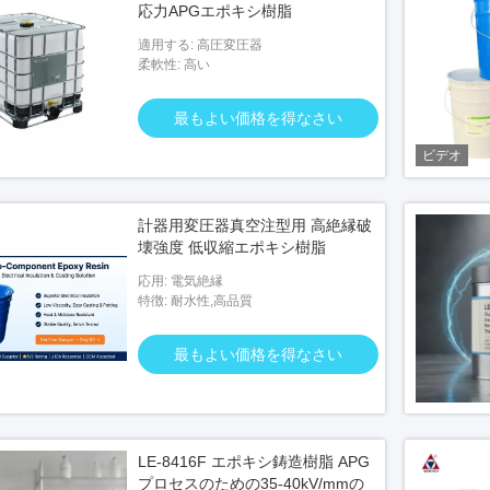
応力APGエポキシ樹脂
適用する: 高圧変圧器
柔軟性: 高い
ビデオ
ビデ
最もよい価格を得なさい
ビデオ
体剤
柔らかい注射用エポキシ樹脂
屋外
計器用変圧器真空注型用 高絶縁破
い価格を得なさい
最もよい価格を得なさい
壊強度 低収縮エポキシ樹脂
応用: 電気絶縁
特徴: 耐水性,高品質
最もよい価格を得なさい
LE-8416F エポキシ鋳造樹脂 APG
プロセスのための35-40kV/mmの