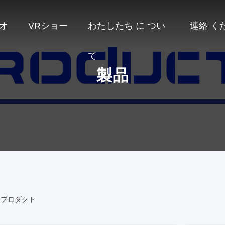
オ
VRショー
わたしたち に つい
連絡 く
て
製品
インで プロダクト