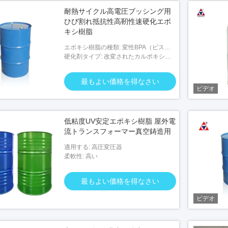
耐熱サイクル高電圧ブッシング用
ひび割れ抵抗性高靭性速硬化エポ
キシ樹脂
エポキシ樹脂の種類: 変性BPA（ビスフ
ェノールA）
硬化剤タイプ: 改変されたカルボキシル
アンヒドリド
最もよい価格を得なさい
ビデオ
低粘度UV安定エポキシ樹脂 屋外電
流トランスフォーマー真空鋳造用
適用する: 高圧変圧器
柔軟性: 高い
最もよい価格を得なさい
ビデオ