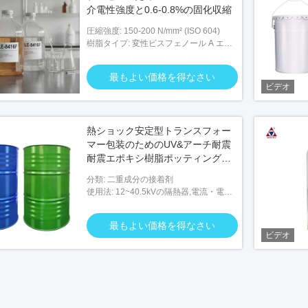
介電性強度と0.6-0.8%の固化収縮
圧縮強度: 150-200 N/mm² (ISO 604)
樹脂タイプ: 変性ビスフェノール A エポ
キシ
最もよい価格を得なさい
ビデオ
熱ショック安定型トランスフォー
マー包装のためのUV&アーチ耐震
耐震エポキシ樹脂ポッティング化
合物
分類: 二重成分の接着剤
使用法: 12~40.5kVの隔熱器,電流・電圧
変圧器,乾式変圧器など
最もよい価格を得なさい
ビデオ