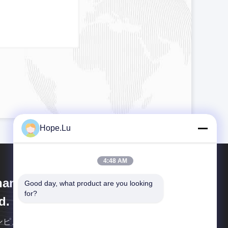
Hope.Lu
4:48 AM
anghai Wenyou Industry Co.,
Good day, what product are you looking 
for?
d.
ンピュータとロボットで自動生産ラインです 配達7