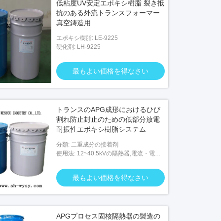
低粘度UV安定エポキシ樹脂 裂き抵
抗のある外流トランスフォーマー
真空鋳造用
エポキシ樹脂: LE-9225
硬化剤: LH-9225
最もよい価格を得なさい
トランスのAPG成形におけるひび
割れ防止封止のための低部分放電
耐振性エポキシ樹脂システム
分類: 二重成分の接着剤
使用法: 12~40.5kVの隔熱器,電流・電圧
変圧器,乾式変圧器など
最もよい価格を得なさい
APGプロセス固核隔熱器の製造の