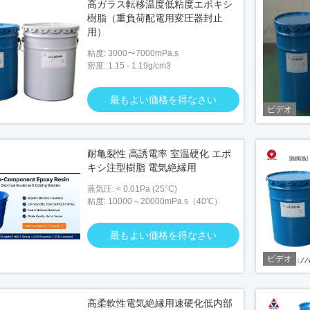
高ガラス転移温度低粘度エポキシ
樹脂（重負荷配電用変圧器封止
用）
粘度: 3000〜7000mPa.s
密度: 1.15 - 1.19g/cm3
最もよい価格を得なさい
ビデオ
耐亀裂性 高誘電率 室温硬化 エポ
キシ注型樹脂 電気絶縁用
蒸気圧: < 0.01Pa (25°C)
粘度: 10000～20000mPa.s（40℃）
最もよい価格を得なさい
ビデオ
高柔軟性電気絶縁用速硬化低内部