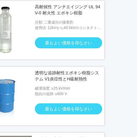
高耐候性 アンチエイジング UL 94
V-0 耐火性 エポキシ樹脂
分類: 二重成分の接着剤
使用法: 12kVから40.5kVのコンタクトボ
ックス,隔熱器,ブッシング,その他の隔熱
製品
最もよい価格を得なさい
透明な追跡耐性エポキシ樹脂シス
テム V1炎症性とH級耐熱性
破壊強度: ≥25 kV/mm
抵抗の追跡: ≥600 V
最もよい価格を得なさい