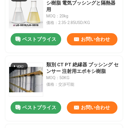
シ樹脂 電気ブッシングと隔熱器
用
VRショー
MOQ：20kg
価格：2.35-2.85USD/KG
わたしたち に つい て
ベストプライス
お問い合わせ
工場 ツアー
類別 CT PT 絶縁器 ブッシング セ
品質管理
ンサー 注射用エポキシ樹脂
MOQ：50KG
価格：交渉可能
連絡 ください
ブログ
ベストプライス
お問い合わせ
引金 を 求め て ください