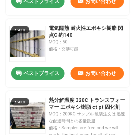
ベストプライス
お問い合わせ
電気隔熱 耐火性エポキシ樹脂 閃
点C 約140
MOQ：50
価格：交渉可能
ベストプライス
お問い合わせ
熱分解温度 320C トランスフォー
マー エポキシ樹脂 ct pt 固化剤
MOQ：200KG サンプル,散装注文は,迅速
な配達時間との各量歓迎
価格：Samples are free and we will
quote the best price for all of our