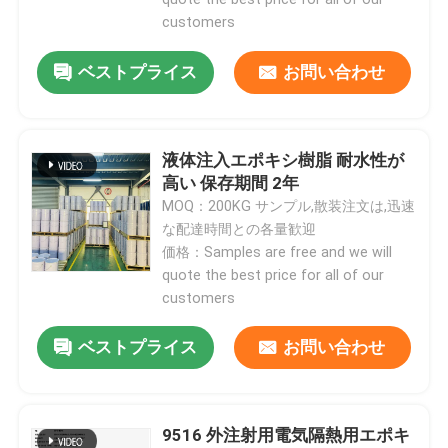
customers
ベストプライス
お問い合わせ
液体注入エポキシ樹脂 耐水性が
高い 保存期間 2年
MOQ：200KG サンプル,散装注文は,迅速
な配達時間との各量歓迎
価格：Samples are free and we will
quote the best price for all of our
customers
家へ
ベストプライス
お問い合わせ
製品
9516 外注射用電気隔熱用エポキ
ビデオ