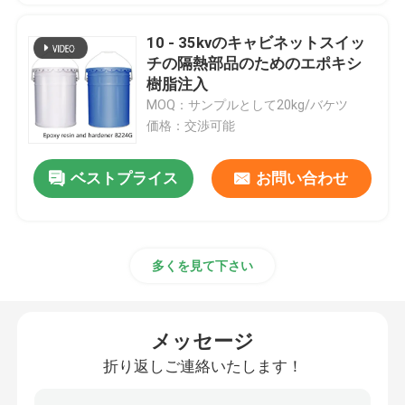
10 - 35kvのキャビネットスイッ
室温エポキシ
チの隔熱部品のためのエポキシ
樹脂注入
硬化エポキシ樹脂
MOQ：サンプルとして20kg/バケツ
価格：交渉可能
無水ケイ酸の粉
ベストプライス
お問い合わせ
離型剤
多くを見て下さい
エポキシ顔料ペースト
電気隔熱エポキシ樹脂
メッセージ
折り返しご連絡いたします！
変圧器の原料