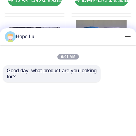
電気エポキシ樹脂
屋外用エポキシ樹脂
Hope.Lu
難燃性エポキシ樹脂
6:01 AM
Good day, what product are you looking 
射出エポキシ樹脂
for?
電子機器向け、ゲル化時間
産業用途向け高電気絶縁V0
40%短縮、複数回脱型可能
難燃性強接着性電気エポキ
な高電気絶縁性エポキシ樹
シ樹脂
投げるエポキシ樹脂
脂
お問い合わせを送信
お問い合わせを送信
エポキシ樹脂治癒代理店
変圧器エポキシ樹脂
ホーム
企業情報
お問い合わせ
Desktop Site