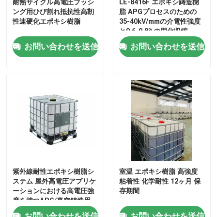
耐熱サイクル高電圧ブッシ
LE-8416F エポキシ鋳造樹
ング用ひび割れ抵抗性高靭
脂 APGプロセスのための
性速硬化エポキシ樹脂
35-40kV/mmの介電性強度
VRショー
と0.6-0.8%の固化収縮
お問い合わせを送信
お問い合わせを送信
わたしたち に つい て
工場 ツアー
品質管理
連絡 ください
紫外線耐性エポキシ樹脂シ
室温 エポキシ樹脂 高強度
ブログ
ステム 屋外高電圧アプリケ
粘着性 化学耐性 12ヶ月 保
ーションにおける高電圧強
存期間
度を持つAPG/真空鋳造用
引金 を 求め て ください
お問い合わせを送信
お問い合わせを送信