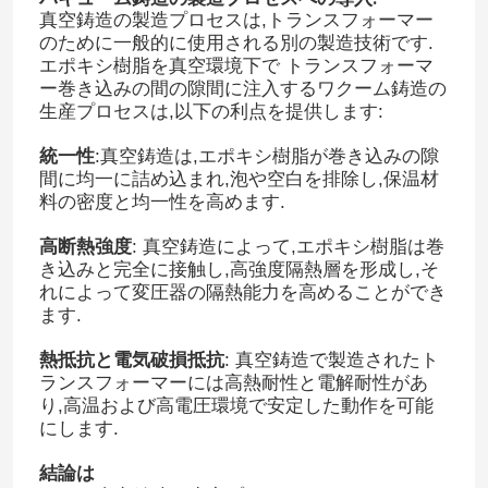
真空鋳造の製造プロセスは,トランスフォーマー
のために一般的に使用される別の製造技術です.
エポキシ樹脂を真空環境下で トランスフォーマ
ー巻き込みの間の隙間に注入するワクーム鋳造の
生産プロセスは,以下の利点を提供します:
統一性
:真空鋳造は,エポキシ樹脂が巻き込みの隙
間に均一に詰め込まれ,泡や空白を排除し,保温材
料の密度と均一性を高めます.
高断熱強度
: 真空鋳造によって,エポキシ樹脂は巻
き込みと完全に接触し,高強度隔熱層を形成し,そ
れによって変圧器の隔熱能力を高めることができ
ます.
熱抵抗と電気破損抵抗
: 真空鋳造で製造されたト
ランスフォーマーには高熱耐性と電解耐性があ
り,高温および高電圧環境で安定した動作を可能
にします.
結論は