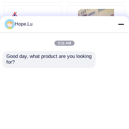
Hope.Lu
3:11 AM
Good day, what product are you looking 
for?
強い粘着性 電気式エポキシ
500-1500 MPa・sの粘度と
樹脂 多重解模サイクルとV0
15-25 KV/mmの誘電強度を
炎阻害性 電気組み立て
持つ電気用エポキシ樹脂、
130-140℃で硬化し、優れ
た電気的接着と絶縁を実現
お問い合わせを送信
お問い合わせを送信
ホーム
企業情報
お問い合わせ
Desktop Site
地図
プライバシー規約