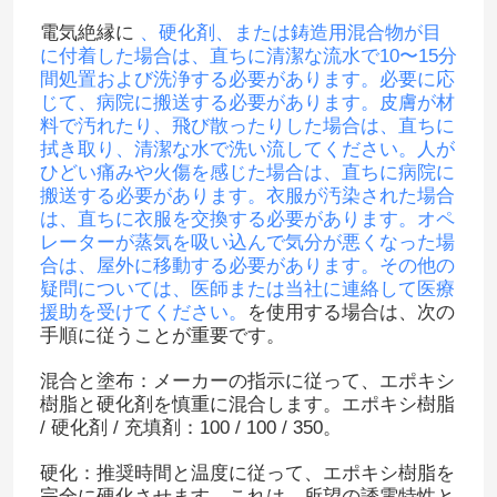
電気絶縁に
、硬化剤、または鋳造用混合物が目
に付着した場合は、直ちに清潔な流水で10〜15分
間処置および洗浄する必要があります。必要に応
じて、病院に搬送する必要があります。皮膚が材
料で汚れたり、飛び散ったりした場合は、直ちに
拭き取り、清潔な水で洗い流してください。人が
ひどい痛みや火傷を感じた場合は、直ちに病院に
搬送する必要があります。衣服が汚染された場合
は、直ちに衣服を交換する必要があります。オペ
レーターが蒸気を吸い込んで気分が悪くなった場
合は、屋外に移動する必要があります。その他の
疑問については、医師または当社に連絡して医療
援助を受けてください。
を使用する場合は、次の
手順に従うことが重要です。
家へ
混合と塗布：メーカーの指示に従って、エポキシ
樹脂と硬化剤を慎重に混合します。エポキシ樹脂
製品
/ 硬化剤 / 充填剤：100 / 100 / 350。
硬化：推奨時間と温度に従って、エポキシ樹脂を
ビデオ
完全に硬化させます。これは、所望の誘電特性と