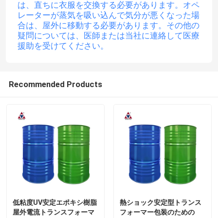
は、直ちに衣服を交換する必要があります。オペ
レーターが蒸気を吸い込んで気分が悪くなった場
電気エポキシ樹脂
合は、屋外に移動する必要があります。その他の
疑問については、医師または当社に連絡して医療
援助を受けてください。
屋外用エポキシ樹脂
Recommended Products
難燃性エポキシ樹脂
射出エポキシ樹脂
投げるエポキシ樹脂
エポキシ樹脂治癒代理店
低粘度UV安定エポキシ樹脂
熱ショック安定型トランス
変圧器エポキシ樹脂
屋外電流トランスフォーマ
フォーマー包装のための