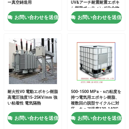
ー真空鋳造用
UV&アーチ耐震耐震エポキ
シ樹脂ポッティング化合物
室温エポキシ
お問い合わせを送信
お問い合わせを送信
硬化エポキシ樹脂
無水ケイ酸の粉
離型剤
エポキシ顔料ペースト
耐火性V0 電動エポキシ樹脂
500-1500 MPa・sの粘度を
高電圧強度15-25KV/mm 強
持つ電気用エポキシ樹脂、
い粘着性 電気隔熱
複数回の脱型サイクルに対
電気隔熱エポキシ樹脂
応、キュア温度130-140℃
お問い合わせを送信
お問い合わせを送信
変圧器の原料