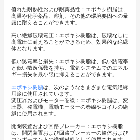
優れた耐熱性および耐薬品性：エポキシ樹脂は、
高温や化学薬品、溶剤、その他の環境要因への暴
露に耐えることができます。
高い絶縁破壊電圧：エポキシ樹脂は、破壊なしに
高電圧に耐えることができるため、効果的な絶縁
体となります。
低い誘電率と損失：エポキシ樹脂は、低い誘電率
と低い散逸係数を持ち、電気システムでのエネル
ギー損失を最小限に抑えることができます。
エポキシ樹脂
は、次のようなさまざまな電気絶縁
用途に使用されています。
変圧器およびモーター巻線：エポキシ樹脂は、変
圧器、発電機、電動モーターの巻線やコイルの絶
縁に使用されます。
開閉装置および回路ブレーカー：エポキシ樹脂
は、開閉装置および回路ブレーカーの筐体および
コンポーネントの絶縁材料として使用されます。