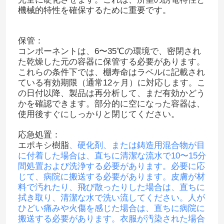
機械的特性を確保するために重要です。
VRショー
保管：
コンポーネントは、6〜35℃の環境で、密閉され
わたしたち に つい て
た乾燥した元の容器に保管する必要があります。
これらの条件下では、棚寿命はラベルに記載され
ている有効期限（通常12ヶ月）に対応します。こ
工場 ツアー
の日付以降、製品は再分析して、まだ有効かどう
かを確認できます。部分的に空になった容器は、
使用後すぐにしっかりと閉じてください。
品質管理
応急処置：
エポキシ樹脂
、硬化剤、または鋳造用混合物が目
連絡 ください
に付着した場合は、直ちに清潔な流水で10〜15分
間処置および洗浄する必要があります。必要に応
じて、病院に搬送する必要があります。皮膚が材
ブログ
料で汚れたり、飛び散ったりした場合は、直ちに
拭き取り、清潔な水で洗い流してください。人が
ひどい痛みや火傷を感じた場合は、直ちに病院に
引金 を 求め て ください
搬送する必要があります。衣服が汚染された場合