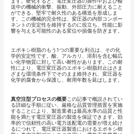
ます。硬化すると、電圧変圧器の操作中および輸
送中の機械的衝撃、振動、外部圧力に耐えること
ができる、堅牢で耐久性のある構造を形成しま
す。この機械的完全性は、変圧器の内部コンポー
ネントの安定性を維持するのに役立ち、性能に影
響を与える可能性のある変位や損傷を防ぎます。​
エポキシ樹脂のもう1つの重要な利点は、その化
学的安定性です。酸、アルカリ、溶剤を含む幅広
い化学物質に対して高い耐性があります。この耐
性により、電圧変圧器のエポキシ樹脂封止はさま
ざまな環境条件下でそのまま維持され、変圧器を
化学的腐食から保護し、耐用年数を延ばします。​
真空注型プロセスの概要
この記事で概説されてい
る詳細な手順に従い、厳格な品質管理措置を実施
することにより、製造業者は最高水準の品質と性
能を満たす電圧変圧器の製造を保証できます。効
率的で信頼性の高い電力送配電の需要が増え続け
るにつれて、電圧変圧器製造におけるエポキシ樹