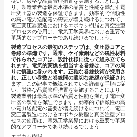
従い、厳格な品質管理措置を実施することによ
り、製造業者は最高水準の品質と性能を満たす電
圧変圧器の製造を保証できます。効率的で信頼性
の高い電力送配電の需要が増え続けるにつれて、
電圧変圧器製造におけるエポキシ樹脂と真空注型
プロセスの使用は、電気工学業界における重要で
革新的なアプローチであり続けるでしょう。
製造プロセスの最初のステップは、変圧器コアと
巻線の準備です。通常、ケイ素鋼などの磁性材料
で作られたコアは、設計仕様に従って組み立てら
れます。電気的変換を担当する巻線は、コアの周
りに慎重に巻かれます。正確な巻線技術が採用さ
れ、正しい巻数と巻線間の適切な絶縁が保証され
ます。​
この記事で概説されている詳細な手順に従
い、厳格な品質管理措置を実施することにより、
製造業者は最高水準の品質と性能を満たす電圧変
家へ
圧器の製造を保証できます。効率的で信頼性の高
い電力送配電の需要が増え続けるにつれて、電圧
変圧器製造におけるエポキシ樹脂と真空注型プロ
製品
セスの使用は、電気工学業界における重要で革新
的なアプローチであり続けるでしょう。
ビデオ
エポキシ樹脂