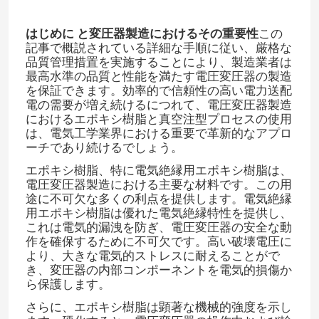
はじめに
と変圧器製造におけるその重要性
この
記事で概説されている詳細な手順に従い、厳格な
品質管理措置を実施することにより、製造業者は
最高水準の品質と性能を満たす電圧変圧器の製造
を保証できます。効率的で信頼性の高い電力送配
電の需要が増え続けるにつれて、電圧変圧器製造
におけるエポキシ樹脂と真空注型プロセスの使用
は、電気工学業界における重要で革新的なアプロ
ーチであり続けるでしょう。
エポキシ樹脂、特に電気絶縁用エポキシ樹脂は、
電圧変圧器製造における主要な材料です。この用
途に不可欠な多くの利点を提供します。電気絶縁
用エポキシ樹脂は優れた電気絶縁特性を提供し、
これは電気的漏洩を防ぎ、電圧変圧器の安全な動
作を確保するために不可欠です。高い破壊電圧に
より、大きな電気的ストレスに耐えることがで
き、変圧器の内部コンポーネントを電気的損傷か
ら保護します。​
さらに、エポキシ樹脂は顕著な機械的強度を示し