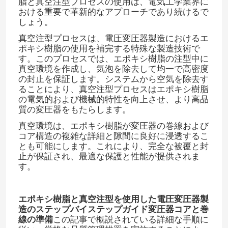
脂と真空注型プロセスの使用は、電気工学業界に
おける重要で革新的なアプローチであり続けるで
しょう。
真空注型プロセスは、電圧変圧器製造におけるエ
ポキシ樹脂の使用を補完する特殊な製造技術で
す。このプロセスでは、エポキシ樹脂の注型中に
真空環境を作成し、気泡を除去して均一で高密度
の封止を保証します。システムから空気を除去す
ることにより、真空注型プロセスはエポキシ樹脂
の電気的および機械的特性を向上させ、より高品
質の変圧器をもたらします。​
真空環境は、エポキシ樹脂が変圧器の巻線および
コア構造の複雑な詳細と隙間に良好に浸透するこ
とも可能にします。これにより、完全な被覆と封
止が保証され、最適な保護と性能が提供されま
す。​
エポキシ樹脂と真空注型を使用した電圧変圧器製
造のステップバイステップガイド
変圧器コアと巻
線の準備
この記事で概説されている詳細な手順に