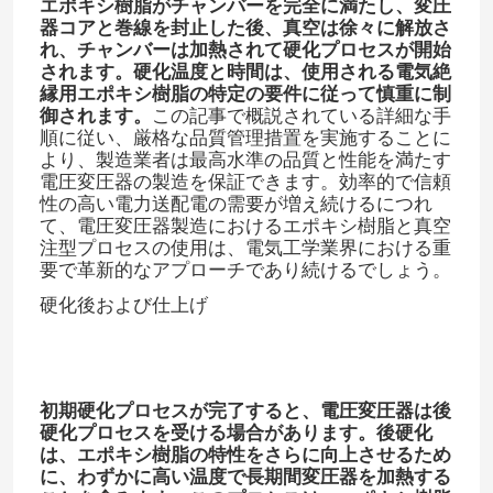
エポキシ樹脂がチャンバーを完全に満たし、変圧
器コアと巻線を封止した後、真空は徐々に解放さ
れ、チャンバーは加熱されて硬化プロセスが開始
されます。硬化温度と時間は、使用される電気絶
縁用エポキシ樹脂の特定の要件に従って慎重に制
御されます。​
この記事で概説されている詳細な手
順に従い、厳格な品質管理措置を実施することに
より、製造業者は最高水準の品質と性能を満たす
電圧変圧器の製造を保証できます。効率的で信頼
性の高い電力送配電の需要が増え続けるにつれ
て、電圧変圧器製造におけるエポキシ樹脂と真空
注型プロセスの使用は、電気工学業界における重
要で革新的なアプローチであり続けるでしょう。
硬化後および仕上げ
初期硬化プロセスが完了すると、電圧変圧器は後
硬化プロセスを受ける場合があります。後硬化
は、エポキシ樹脂の特性をさらに向上させるため
に、わずかに高い温度で長期間変圧器を加熱する