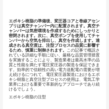
電気エポキシ樹脂
エポキシ樹脂の準備後、変圧器コアと巻線アセン
ブリは真空チャンバー内に配置されます。真空チ
屋外用エポキシ樹脂
ャンバーは気密環境を作成するためにしっかりと
密閉されます。次に、真空ポンプを使用してチャ
ンバーから空気を排出し、真空を作成します。達
難燃性エポキシ樹脂
成される真空度は、注型プロセスの品質に影響す
るため、慎重に制御されます。​
この記事で概説さ
れている詳細な手順に従い、厳格な品質管理措置
射出エポキシ樹脂
を実施することにより、製造業者は最高水準の品
質と性能を満たす電圧変圧器の製造を保証できま
す。効率的で信頼性の高い電力送配電の需要が増
投げるエポキシ樹脂
え続けるにつれて、電圧変圧器製造におけるエポ
キシ樹脂と真空注型プロセスの使用は、電気工学
業界における重要で革新的なアプローチであり続
けるでしょう。
エポキシ樹脂治癒代理店
エポキシ樹脂の注型
変圧器エポキシ樹脂