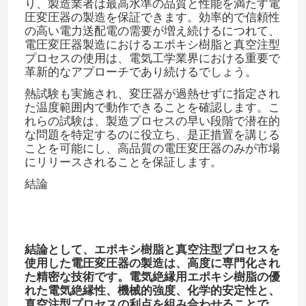
り、製造業者は最高水準の品質と性能を満たす電
圧変圧器の製造を保証できます。効率的で信頼性
の高い電力送配電の需要が増え続けるにつれて、
電圧変圧器製造におけるエポキシ樹脂と真空注型
プロセスの使用は、電気工学業界における重要で
革新的なアプローチであり続けるでしょう。
熱試験も実施され、変圧器が過熱せずに指定され
た温度範囲内で動作できることを確認します。こ
れらの試験は、製造プロセスの早い段階で潜在的
な問題を特定するのに役立ち、是正措置を講じる
ことを可能にし、高品質の電圧変圧器のみが市場
にリリースされることを保証します。​
結論
結論として、エポキシ樹脂と真空注型プロセスを
使用した電圧変圧器の製造は、高度に専門化され
た精密な技術です。電気絶縁用エポキシ樹脂の優
れた電気絶縁性、機械的強度、化学的安定性と、
真空注型プロセスの利点を組み合わせることで、