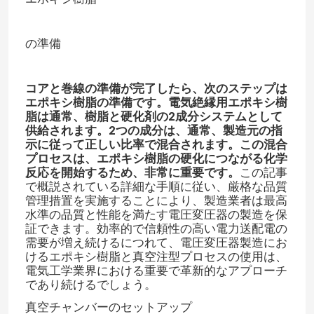
VRショー
の準備
わたしたち に つい て
コアと巻線の準備が完了したら、次のステップは
エポキシ樹脂の準備です。電気絶縁用エポキシ樹
脂は通常、樹脂と硬化剤の2成分システムとして
工場 ツアー
供給されます。2つの成分は、通常、製造元の指
示に従って正しい比率で混合されます。この混合
プロセスは、エポキシ樹脂の硬化につながる化学
反応を開始するため、非常に重要です。​
この記事
品質管理
で概説されている詳細な手順に従い、厳格な品質
管理措置を実施することにより、製造業者は最高
水準の品質と性能を満たす電圧変圧器の製造を保
連絡 ください
証できます。効率的で信頼性の高い電力送配電の
需要が増え続けるにつれて、電圧変圧器製造にお
けるエポキシ樹脂と真空注型プロセスの使用は、
ブログ
電気工学業界における重要で革新的なアプローチ
であり続けるでしょう。
引金 を 求め て ください
真空チャンバーのセットアップ