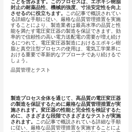
ことを含みます。このプロセスは、エポキシ樹脂
封止の耐薬品性、機械的強度、寸法安定性を向上
させるのに役立ちます。​
この記事で概説されてい
る詳細な手順に従い、厳格な品質管理措置を実施
することにより、製造業者は最高水準の品質と性
能を満たす電圧変圧器の製造を保証できます。効
率的で信頼性の高い電力送配電の需要が増え続け
るにつれて、電圧変圧器製造におけるエポキシ樹
脂と真空注型プロセスの使用は、電気工学業界に
おける重要で革新的なアプローチであり続けるで
しょう。
品質管理とテスト
製造プロセス全体を通じて、高品質の電圧変圧器
の製造を保証するために厳格な品質管理措置が実
施されます。変圧器の性能と完全性を検証するた
めに、さまざまな段階でさまざまなテストが実施
されます。​
この記事で概説されている詳細な手順
に従い、厳格な品質管理措置を実施することによ