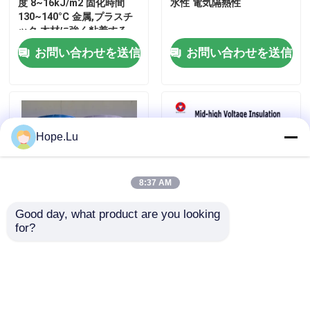
度 8~16kJ/m2 固化時間
水性 電気隔熱性
130~140°C 金属,プラスチ
ック,木材に強く粘着する
6~10時間
お問い合わせを送信
お問い合わせを送信
Hope.Lu
8:37 AM
Good day, what product are you looking 
for?
産業用途向け高電気絶縁V0
複合体の鋳造エポキシ樹脂
難燃性強接着性電気エポキ
と硬化器 電流と電圧トラン
シ樹脂
スフォーマー
お問い合わせを送信
お問い合わせを送信