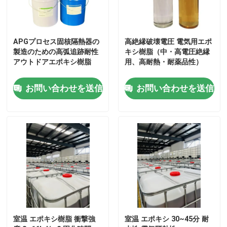
APGプロセス固核隔熱器の
高絶縁破壊電圧 電気用エポ
製造のための高弧追跡耐性
キシ樹脂（中・高電圧絶縁
アウトドアエポキシ樹脂
用、高耐熱・耐薬品性）
お問い合わせを送信
お問い合わせを送信
室温 エポキシ樹脂 衝撃強
室温 エポキシ 30~45分 耐