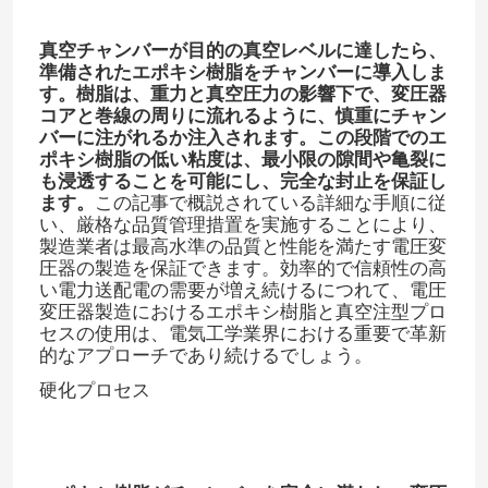
真空チャンバーが目的の真空レベルに達したら、
室温エポキシ
準備されたエポキシ樹脂をチャンバーに導入しま
す。樹脂は、重力と真空圧力の影響下で、変圧器
コアと巻線の周りに流れるように、慎重にチャン
硬化エポキシ樹脂
バーに注がれるか注入されます。この段階でのエ
ポキシ樹脂の低い粘度は、最小限の隙間や亀裂に
も浸透することを可能にし、完全な封止を保証し
無水ケイ酸の粉
ます。​
この記事で概説されている詳細な手順に従
い、厳格な品質管理措置を実施することにより、
製造業者は最高水準の品質と性能を満たす電圧変
離型剤
圧器の製造を保証できます。効率的で信頼性の高
い電力送配電の需要が増え続けるにつれて、電圧
変圧器製造におけるエポキシ樹脂と真空注型プロ
エポキシ顔料ペースト
セスの使用は、電気工学業界における重要で革新
的なアプローチであり続けるでしょう。
硬化プロセス
電気隔熱エポキシ樹脂
変圧器の原料