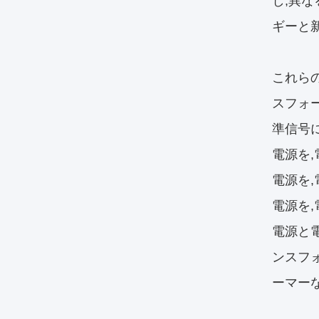
し,異
ギーと
これら
スフォ
準信号
電源を
電源を
電源を
電源と電
ンスフ
ーマー