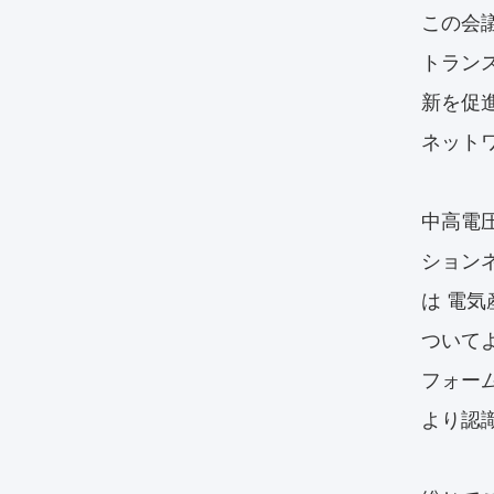
この会
トラン
新を促
ネット
中高電
ション
は 電
ついて
フォー
より認