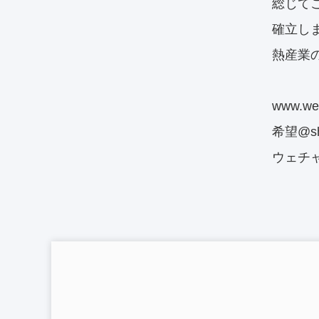
総じて
確立し
熱産業
www.w
希望@s
ウェチャッ