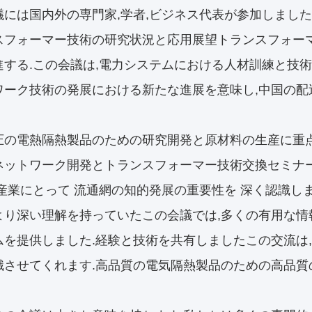
議には国内外の専門家,学者,ビジネス代表が参加しました.
スフォーマー技術の研究状況と応用展望トランスフォー
進する.この会議は,電力システムにおける人材訓練と技術
ワーク技術の発展における新たな進展を意味し,中国の配
圧の電熱隔熱製品のための研究開発と原材料の生産に重点を
ネットワーク開発とトランスフォーマー技術交換セミナ
気産業にとって 流通網の知的発展の重要性を 深く認識
より深い理解を持っていたこの会議では,多くの有用な情
ムを提供しました.経験と技術を共有しましたこの交流は
識させてくれます.高品質の電気隔熱製品のための高品質