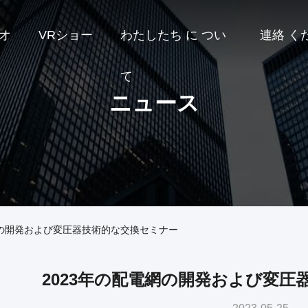
オ
VRショー
わたしたち に つい
連絡 く
て
ニュース
網の開発および変圧器技術的な交換セミナー
2023年の配電網の開発および変圧