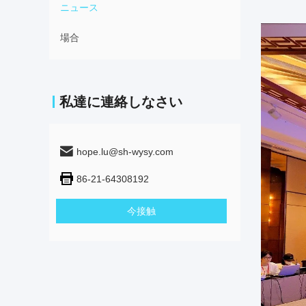
ニュース
場合
私達に連絡しなさい
hope.lu@sh-wysy.com
86-21-64308192
今接触