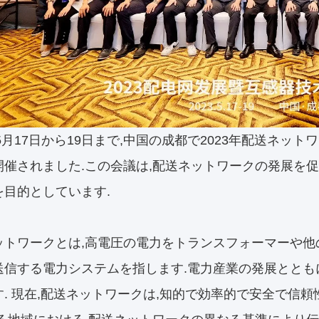
年5月17日から19日まで,中国の成都で2023年配送ネ
開催されました.この会議は,配送ネットワークの発展を
を目的としています.
ットワークとは,高電圧の電力をトランスフォーマーや他
送信する電力システムを指します.電力産業の発展とと
す. 現在,配送ネットワークは,知的で効率的で安全で信頼