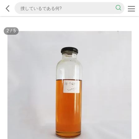
2
/
5