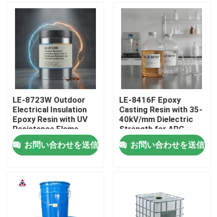
LE-8723W Outdoor
LE-8416F Epoxy
Electrical Insulation
Casting Resin with 35-
Epoxy Resin with UV
40kV/mm Dielectric
Resistance Flame
Strength for APG
Retardant and
Process and 0.6-0.8%
お問い合わせを送信
お問い合わせを送信
Thermal Conductivity
Cure Shrinkage
家へ
製品
ビデオ