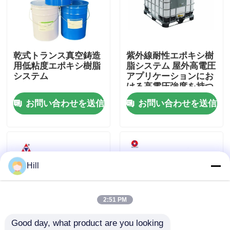
VRショー
乾式トランス真空鋳造
紫外線耐性エポキシ樹
わたしたち に つい て
用低粘度エポキシ樹脂
脂システム 屋外高電圧
システム
アプリケーションにお
ける高電圧強度を持つ
工場 ツアー
APG/真空鋳造用
お問い合わせを送信
お問い合わせを送信
品質管理
連絡 ください
Hill
ブログ
2:51 PM
Good day, what product are you looking 
引金 を 求め て ください