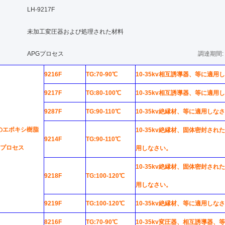
LH-9217F
未加工変圧器および処理された材料
APGプロセス
調達期間:
9216F
TG:70-90℃
10-35kv相互誘導器、等に適用
9217F
TG:80-100℃
10-35kv相互誘導器、等に適用
9287F
TG:90-110℃
10-35kv絶縁材、等に適用しな
のエポキシ樹脂
10-35kv絶縁材、固体密封さ
9214F
TG:90-110℃
Gプロセス
用しなさい。
10-35kv絶縁材、固体密封さ
9218F
TG:100-120℃
用しなさい。
9219F
TG:100-120℃
10-35kv絶縁材、等に適用しな
8216F
TG:70-90℃
10-35kv変圧器、相互誘導器