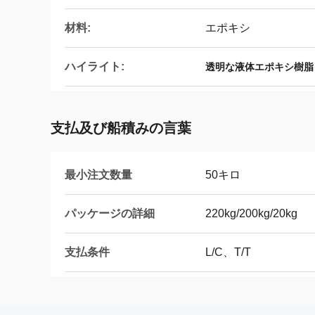
材料:
エポキシ
ハイライト:
透明な液体エポキシ樹脂と硬
支払及び船積みの言葉
最小注文数量
50キロ
パッケージの詳細
220kg/200kg/20kg
支払条件
L/C、T/T