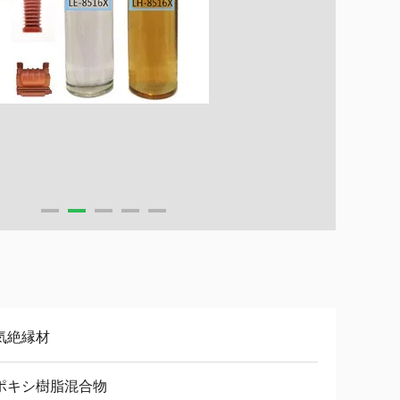
気絶縁材
ポキシ樹脂混合物