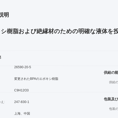
説明
シ樹脂および絶縁材のための明確な液体を投げるHa
部
26590-20-5
供給の
変更されたBPAのエポキシ樹脂
供給
C9H12O3
包装及
いえ:
247-830-1
包装
上海、中国