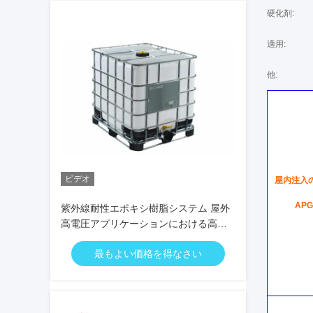
硬化剤:
適用:
他:
ビデオ
屋内注入
AP
紫外線耐性エポキシ樹脂システム 屋外
高電圧アプリケーションにおける高電
圧強度を持つAPG/真空鋳造用
最もよい価格を得なさい