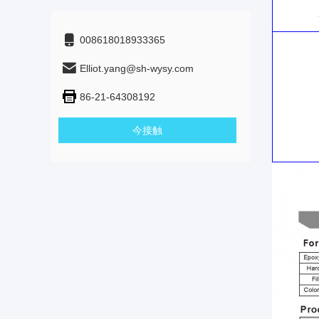
008618018933365
Elliot.yang@sh-wysy.com
86-21-64308192
今接触