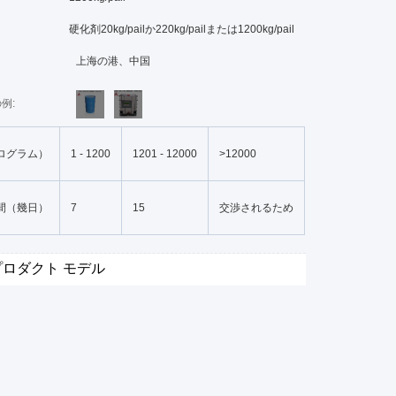
硬化剤20kg/pailか220kg/pailまたは1200kg/pail
上海の港、中国
例:
ログラム）
1
-
1200
1201
-
12000
>12000
間（幾日）
7
15
交渉されるため
プロダクト モデル