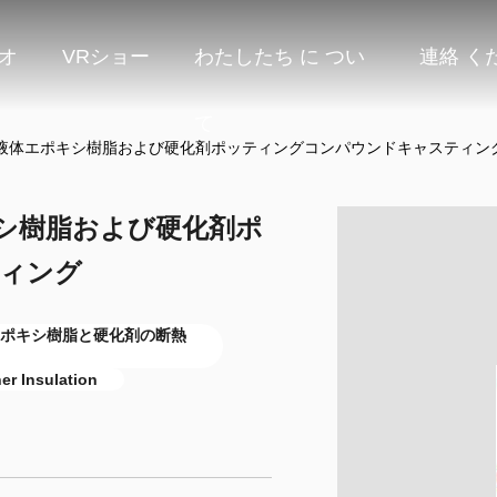
オ
VRショー
わたしたち に つい
連絡 く
て
液体エポキシ樹脂および硬化剤ポッティングコンパウンドキャスティン
シ樹脂および硬化剤ポ
ィング
5、エポキシ樹脂と硬化剤の断熱
er Insulation