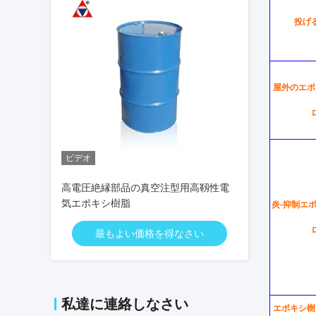
投げ
屋外のエポ
ビデオ
高電圧絶縁部品の真空注型用高靱性電
気エポキシ樹脂
炎-抑制エ
最もよい価格を得なさい
私達に連絡しなさい
エポキシ樹