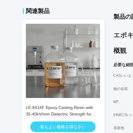
関連製品
製品の
エポキ
概観
必要な細
CASいいえ:
他の名前:
MF:
LE-8416F Epoxy Casting Resin with
35-40kV/mm Dielectric Strength for
EINECSい
APG Process and 0.6-0.8% Cure
最もよい価格を得なさい
Shrinkage
原産地: