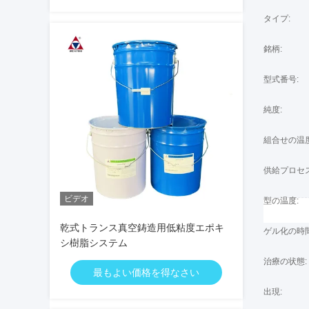
タイプ:
銘柄:
型式番号:
純度:
組合せの温度
供給プロセス
ビデオ
型の温度:
乾式トランス真空鋳造用低粘度エポキ
ゲル化の時間
シ樹脂システム
治療の状態:
最もよい価格を得なさい
出現: