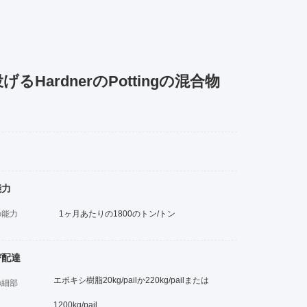
rdnerのPottingの混合物
能力
の能力
1ヶ月あたりの1800のトン/トン
び配達
エポキシ樹脂20kg/pailか220kg/pailまたは
の細部
1200kg/pail