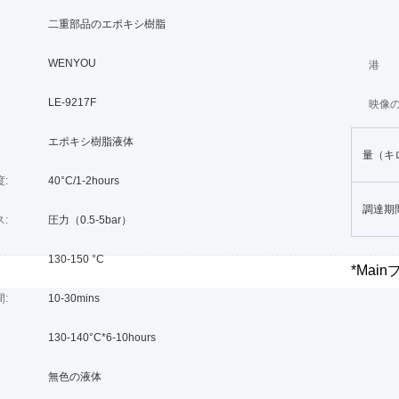
二重部品のエポキシ樹脂
WENYOU
港
LE-9217F
映像の
エポキシ樹脂液体
量（キ
:
40°C/1-2hours
調達期
:
圧力（0.5-5bar）
130-150 °C
*Main
:
10-30mins
130-140°C*6-10hours
無色の液体