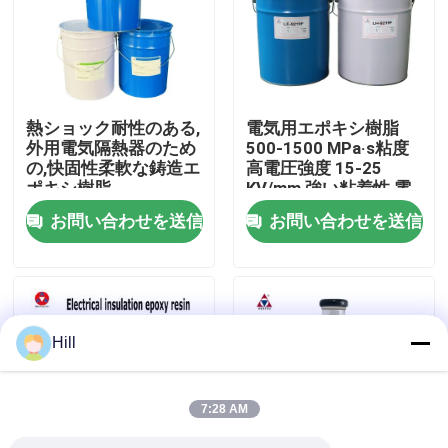
VRショー
わたしたち に つい て
熱ショック耐性のある,
電気用エポキシ樹脂
外用電気隔熱器のため
500-1500 MPa·s粘度
の,快固性柔軟な鋳造エ
高電圧強度 15-25
工場 ツアー
ポキシ樹脂
KV/mm 強い粘着性 電
気隔熱
お問い合わせを送信
お問い合わせを送信
品質管理
連絡 ください
Hill
ブログ
7:28 AM
引金 を 求め て ください