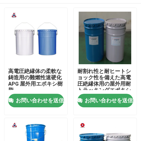
高電圧絶縁体の柔軟な
耐割れ性と耐ヒートシ
鋳造用の難燃性速硬化
ョック性を備えた高電
APG 屋外用エポキシ樹
圧絶縁体用の屋外用耐
脂
トラッキングエポキシ
樹脂
家へ
お問い合わせを送信
お問い合わせを送信
製品
ビデオ