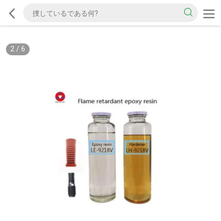
2
/
6