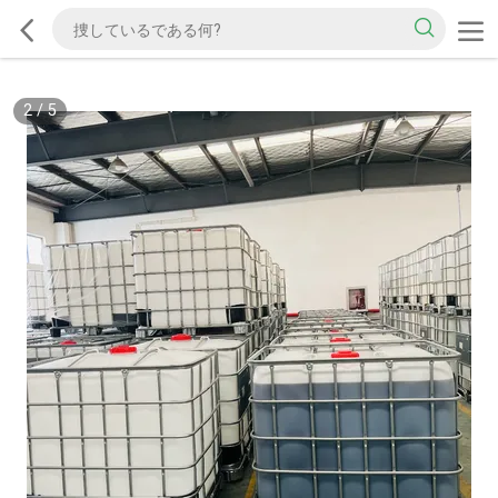
2
/
5