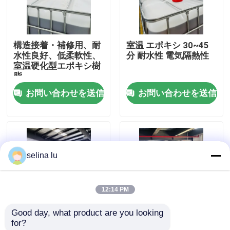
VRショー
構造接着・補修用、耐
室温 エポキシ 30~45
水性良好、低柔軟性、
分 耐水性 電気隔熱性
わたしたち に つい て
室温硬化型エポキシ樹
脂
お問い合わせを送信
お問い合わせを送信
工場 ツアー
品質管理
selina lu
連絡 ください
12:14 PM
ブログ
Good day, what product are you looking 
for?
引金 を 求め て ください
高衝撃強度 8-16kJ/m²
融点約135℃、金属・