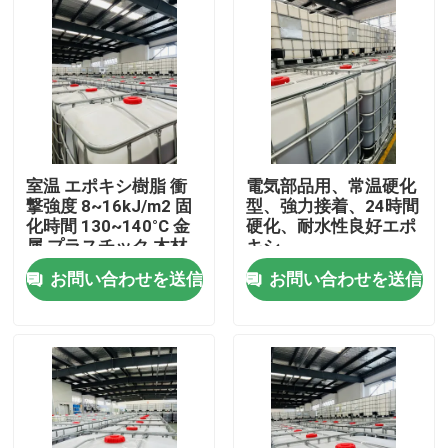
室温 エポキシ樹脂 衝
電気部品用、常温硬化
撃強度 8~16kJ/m2 固
型、強力接着、24時間
化時間 130~140°C 金
硬化、耐水性良好エポ
属,プラスチック,木材
キシ
に強く粘着する 6~10
お問い合わせを送信
お問い合わせを送信
時間
家へ
製品
ビデオ