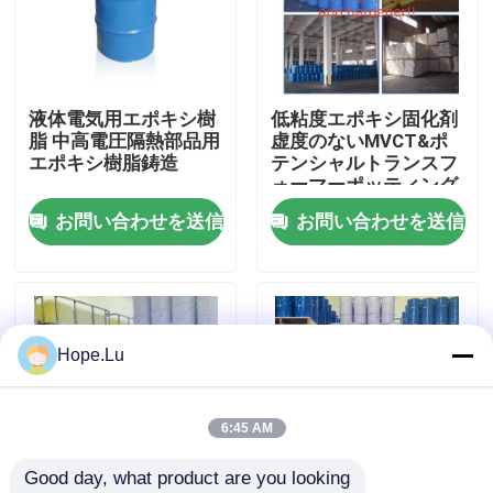
VRショー
液体電気用エポキシ樹
低粘度エポキシ固化剤
わたしたち に つい て
脂 中高電圧隔熱部品用
虚度のないMVCT&ポ
エポキシ樹脂鋳造
テンシャルトランスフ
ォーマーポッティング
工場 ツアー
お問い合わせを送信
お問い合わせを送信
品質管理
連絡 ください
Hope.Lu
ブログ
6:45 AM
Good day, what product are you looking 
引金 を 求め て ください