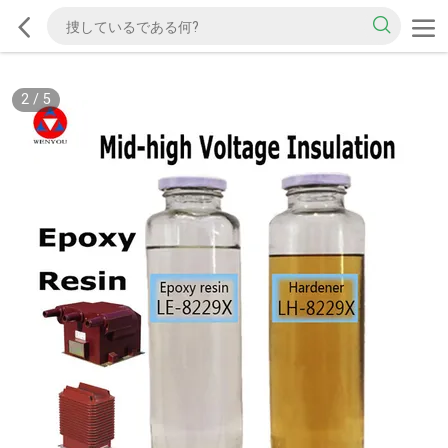
2
/
5