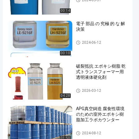
2024-05-31
00:14
電子 部品 の 究極 的 な 解
決策
屋外用エポキシ樹脂
2024-06-12
00:10
破裂抵抗 エポキシ樹脂 乾
式トランスフォーマー用
透明液体硬化剤
屋外用エポキシ樹脂
2026-03-12
04:28
APG真空鋳造 腐食性環境
のための室外エポキシ樹
脂加工ラボカウンター
屋外用エポキシ樹脂
2024-08-12
01:50