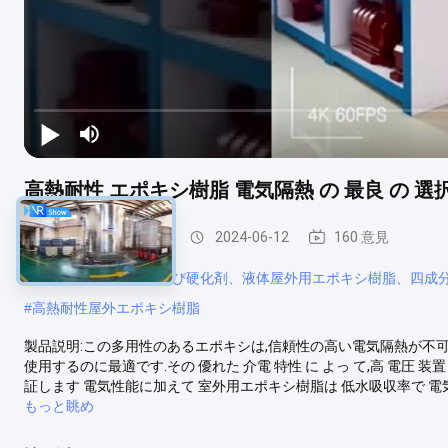
高熱耐性 エポキシ樹脂 電気隔熱 の 最良 の 選
屋外用エポキシ樹脂
2024-06-12
160 意見
#
液体エポキシ樹脂および硬化剤、液体屋外用エポキシ樹脂、四成
#
高熱耐性屋外エポキシ樹脂
製品説明:この多用性のあるエポキシは,信頼性の高い電気隔熱が不
使用するのに最適です.その 優れた 介電 特性 に よっ て,高 電圧 
証します 電気性能に加えて 室外用エポキシ樹脂は 低水吸収率で 電
もっと眺め