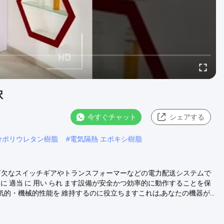
択
今すぐチャット
シェアする
分ポリウレタン樹脂
#
電気隔熱 エポキシ樹脂
可欠なスイッチギアやトランスフォーマーなどの電力配送システムで
装置 に 適当 に 用い られ ます設備が安全かつ効率的に動作することを保
気的・機械的性能を 維持するのに役立ちますこれは,あなたの機器が...