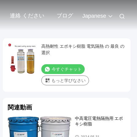
連絡 ください
ブログ
Japanese
高熱耐性 エポキシ樹脂 電気隔熱 の 最良 の
選択
今すぐチャット
もっと学びなさい
関連動画
中高電圧電熱隔熱用 エポ
キシ樹脂
屋外用エポキシ樹脂