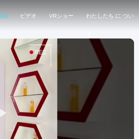
製品
ビデオ
VRショー
わたしたち に つい
て