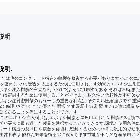
説明
説明:
,または他のコンクリート構造の亀裂を修復する必要がありますか,このエ
節を密封し,水の浸透を防止するために使用されます効果的エポキシ注射
ポキシ注入樹脂の主要な利点の1つは,その汎用性である.それは20kgま
たは密封するために使用することができます.耐久性と信頼性が不可欠な
ポキシ注射密封剤のもう一つの重要な利点は,その高い圧縮強さです.重荷 や 
 の 修理 や 強化 に は 優れた 選択 です混凝土の床,壁,または他の
全であることを保証することができます.
,このエポキシ注入樹脂は,エポキシ樹脂と屋外用エポキシ樹脂の2種類
ズと要求に最も適した製品を選択することができます,環境と使用条件
リート構造の裂け目や接合を修復し,密封するための非常に汎用的で効果的
注射溶液は 優れた結果を得るのに役立ちます性能が不可欠な産業用アプ