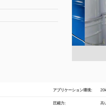
アプリケーション環境:
20
圧縮力:
高