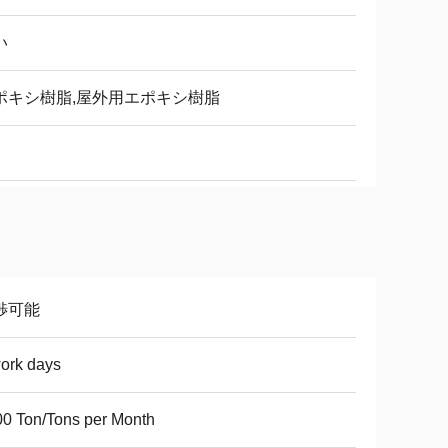
い
ポキシ樹脂,屋外用エポキシ樹脂
渉可能
ork days
0 Ton/Tons per Month