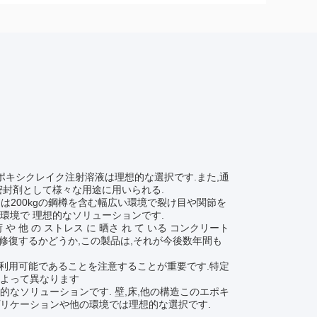
ポキシクレイク注射溶液は理想的な選択です.また,通
密封剤として様々な用途に用いられる.
たは200kgの鋼樽を含む幅広い環境で裂け目や関節を
環境で 理想的なソリューションです.
他 の ストレス に 晒さ れ て いる コンクリート
構造を修復するかどうか,この製品は,それが今後数年間も
で利用可能であることを注意することが重要です.特定
によって異なります
なソリューションです. 壁,床,他の構造このエポキ
リケーションや他の環境では理想的な選択です.