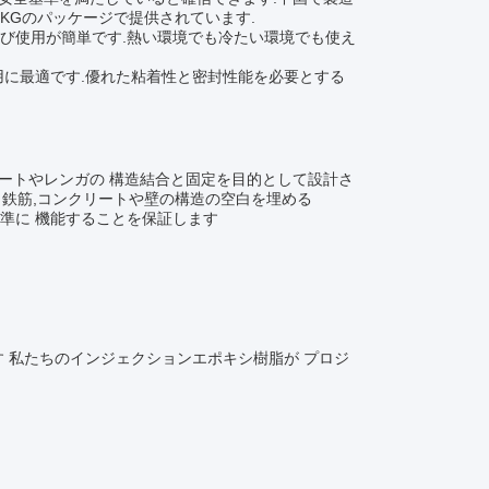
/20KGのパッケージで提供されています.
用および使用が簡単です.熱い環境でも冷たい環境でも使え
の適用に最適です.優れた粘着性と密封性能を必要とする
リートやレンガの 構造結合と固定を目的として設計さ
ルトと鉄筋,コンクリートや壁の構造の空白を埋める
準に 機能することを保証します
 私たちのインジェクションエポキシ樹脂が プロジ