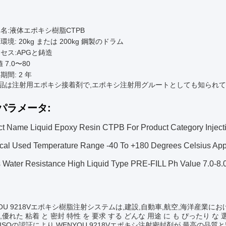
:
名:液体エポキシ樹脂CTPB
環境: 20kg または 200kg 鋼製のドラム
セス:APGと鋳造
 7.0〜80
期間: 2 年
品は注射用エポキシ接着剤で,エポキシ注射用グルートとしても知られて
パラメータ:
ct Name Liquid Epoxy Resin CTPB For Product Category Injec
ical Used Temperature Range -40 To +180 Degrees Celsius App
 Water Resistance High Liquid Type PRE-FILL Ph Va
:
YOU 9218Vエポキシ樹脂注射システムは,建設,自動車,航空,海洋産業
,優れた 粘着 と 密封 特性 を 要求 する どんな 用途 に も ぴったり な 選
UL,ISOの認証により,WENYOU 9218Vエポキシ注射密封剤が 最高