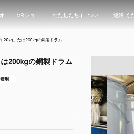
オ
VRショー
わたしたち に つい
連絡 く
て
20kgまたは200kgの鋼製ドラム
は200kgの鋼製ドラム
接着剤