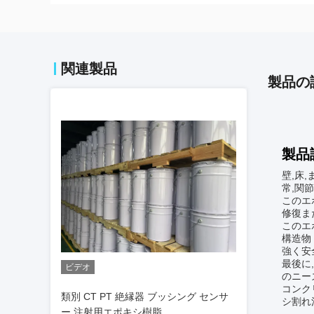
関連製品
製品の
製品
壁,床
常,関
このエ
修復ま
このエ
構造物
強く安
最後に
ビデオ
のニー
コンク
類別 CT PT 絶縁器 ブッシング センサ
シ割れ
ー 注射用エポキシ樹脂