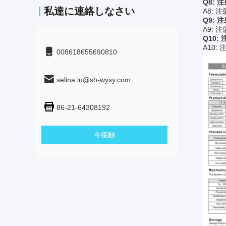
Q8:
私達に連絡しなさい
A8:
Q9:
A9: 
Q10
A10:
008618655690810
selina.lu@sh-wysy.com
86-21-64308192
今接触