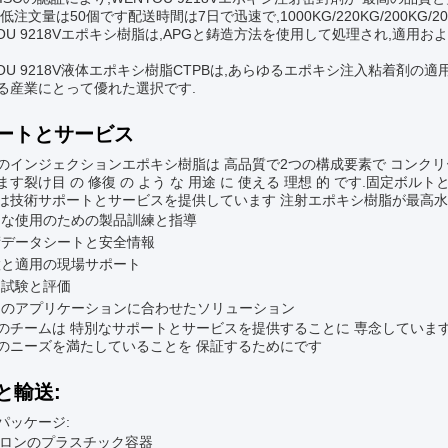
低注文量は50個です配送時間は7日で迅速で,1000KG/220KG/200KG
YOU 9218Vエポキシ樹脂は,APGと鋳造方法を使用して処理され,適
YOU 9218V液体エポキシ樹脂CTPBは,あらゆるエポキシ注入粘着剤
る産業にとって優れた選択です.
ートとサービス
のインジェクションエポキシ樹脂は 高品質で2つの構成要素で コンク
ます裂け目 の 修復 の よう な 用途 に 使える 理想 的 です.固定ボ
は技術サポートとサービスを提供しています 注射エポキシ樹脂が最高水
切な使用のための製品訓練と指導
術データシートと安全情報
置と適用の現場サポート
品試験と評価
定のアプリケーションに合わせたソリューション
のチームは 特別なサポートとサービスを提供することに 専念しています
のニーズを満たしていることを 保証するためにです
と輸送:
パッケージ:
ガロンのプラスチック容器