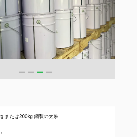
kg または200kg 鋼製の太鼓
い