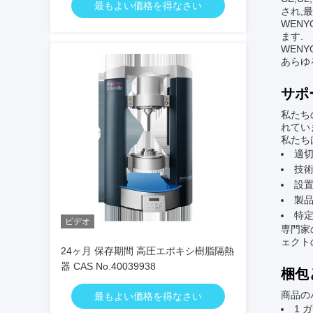
最もよい価格を得なさい
され,最
WEN
ます.
WEN
あらゆ
サポ
私たち
れてい
私たち
適
技
設
製
特
ビデオ
専門家
ェクト
24ヶ月 保存期間 高圧エポキシ樹脂隔熱
器 CAS No.40039938
梱包
商品の
最もよい価格を得なさい
1 