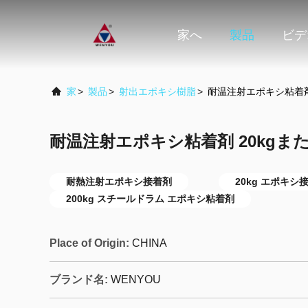
家へ
製品
ビデ
家
>
製品
>
射出エポキシ樹脂
>
耐温注射エポキシ粘着剤 
耐温注射エポキシ粘着剤 20kgまた
耐熱注射エポキシ接着剤
20kg エポキシ
200kg スチールドラム エポキシ粘着剤
Place of Origin:
CHINA
ブランド名:
WENYOU