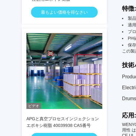
特徴
最もよい価格を得なさい
製品
適用
プロ
PH値
保存
この製
技術
Produ
Electr
Drums
ビデオ
応用
APGと真空プロセスインジェクション
WEN
エポキシ樹脂 40039938 CAS番号
用性 は
CE,