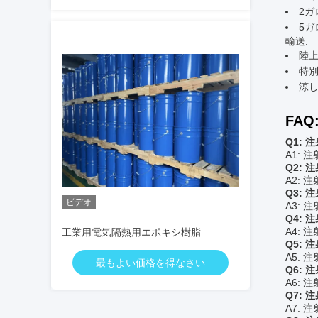
2
5
輸送:
陸
特
涼
FAQ
Q1:
A1: 
Q2:
A2:
Q3:
ビデオ
A3: 
Q4:
A4:
工業用電気隔熱用エポキシ樹脂
Q5:
A5:
最もよい価格を得なさい
Q6:
A6:
Q7:
A7: